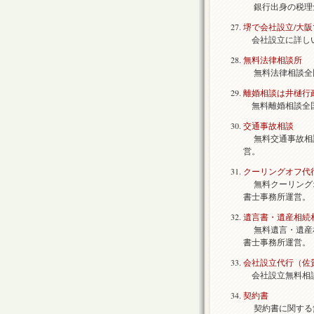
銀行出身の税理士
堺で会社設立/大
会社設立に詳しい
無料法律相談所
無料法律相談全国
離婚相談は井樋行
無料離婚相談全国
交通事故相談
無料交通事故相談
営。
クーリングオフ代
無料クーリングオ
書士事務所運営。
遺言書・遺産相続
無料遺言・遺産相
書士事務所運営。
会社設立代行（佐
会社設立無料相談
契約書
契約書に関する無