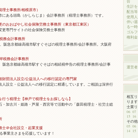
合
生計を
税理士事務所/相模原市）
配当等
にある頭島（かしらじま）会計事務所（税理士事務所）です。
使用人
伴い退
更のおおばやし社会保険労務士事務所（東京都江東区）
る一時
更専門サイトの社会保険労務士事務所
ゴルフ
権利金
岸税務会計事務所
、阪急京都線高槻市駅すぐそばの税理士事務所/会計事務所。大阪府
高岸税務会計事務所
、阪急京都線高槻市駅すぐそばの相続税申告の税理士事務所/会計事
運営者
般財団法人設立/公益法人への移行認定の専門家
人設立・公益法人への移行認定に精通しています。ご相談は深井行
相互リ
を行う税理士【神戸で税理士をお探しなら】
ります
・加古川・姫路・芦屋・西宮等で活動中の「森田税理士・社労士総
士業
06
07
15
16
所
その
05
06
務士＠会社設立・起業支援
14
15
る事業主さまを応援しています！