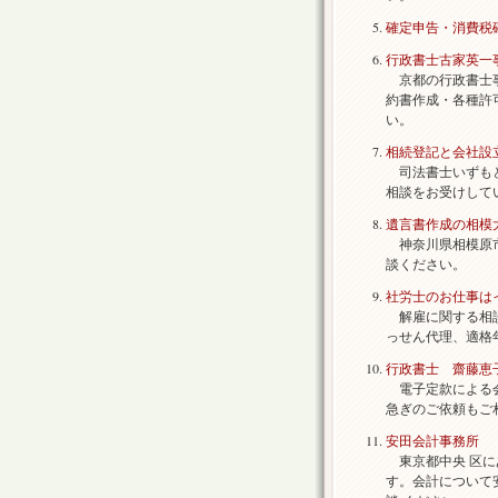
確定申告・消費税
行政書士古家英一
京都の行政書士事
約書作成・各種許
い。
相続登記と会社設
司法書士いずもと
相談をお受けして
遺言書作成の相模
神奈川県相模原市
談ください。
社労士のお仕事は
解雇に関する相談
っせん代理、適格
行政書士 齋藤恵
電子定款による会
急ぎのご依頼もご
安田会計事務所
東京都中央 区に
す。会計について