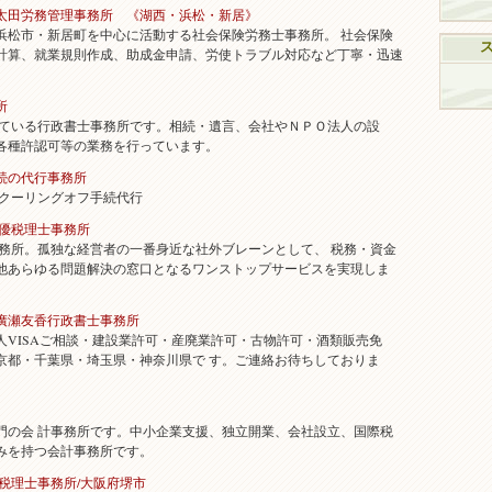
太田労務管理事務所 《湖西・浜松・新居》
松市・新居町を中心に活動する社会保険労務士事務所。 社会保険
計算、就業規則作成、助成金申請、労使トラブル対応など丁寧・迅速
所
いる行政書士事務所です。相続・遺言、会社やＮＰＯ法人の設
各種許認可等の業務を行っています。
続の代行事務所
クーリングオフ手続代行
井優税理士事務所
所。孤独な経営者の一番身近な社外ブレーンとして、 税務・資金
他あらゆる問題解決の窓口となるワンストップサービスを実現しま
廣瀬友香行政書士事務所
VISAご相談・建設業許可・産廃業許可・古物許可・酒類販売免
京都・千葉県・埼玉県・神奈川県で す。ご連絡お待ちしておりま
の会 計事務所です。中小企業支援、独立開業、会社設立、国際税
みを持つ会計事務所です。
税理士事務所/大阪府堺市