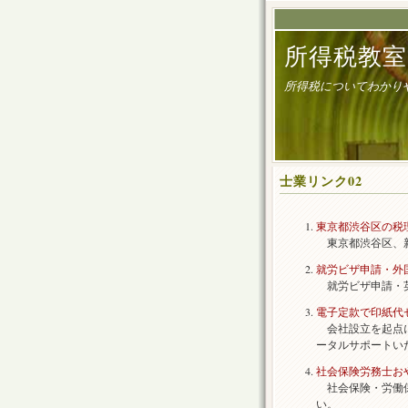
所得税教室
所得税についてわかり
士業リンク02
東京都渋谷区の税
東京都渋谷区、新
就労ビザ申請・外
就労ビザ申請・英
電子定款で印紙代
会社設立を起点に
ータルサポートい
社会保険労務士お
社会保険・労働保
い。