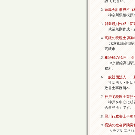
談 ください。
頭島会計事務所（
神奈川県相模原市
就業規則作成・変
就業規則作成・変
高槻の税理士 高
JR京都線高槻駅
高槻市。
相続税の税理士 
JR京都線高槻駅
務所。
一般社団法人・一
社団法人・財団法
政書士事務所へ
神戸で税理士業務
神戸を中心に明石
合事務所」です。
黒川行政書士事務
横浜の社会保険労
人を大切にされ