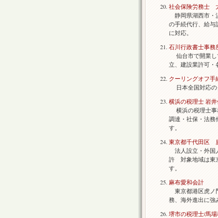
社会保険労務士 
静岡県湖西市・浜
の手続代行、給与
に対応。
石川行政書士事務
仙台市で開業して
立、建設業許可・
クーリングオフ手
日本全国対応の
横浜の税理士 岩
横浜の税理士事務
調達・社保・法務
す。
東京都千代田区 
法人設立・外国人
許 対象地域は東
す。
麻布愛和会計
東京都港区虎ノ門
務、海外進出に強
堺市の税理士/馬場