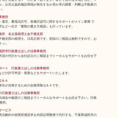
か、公共公益的施設用地が発生するか否か等の調査・判断は不動産の
い。
事務所
遺言、農地法許可、各種許認可に関するサポートがメイン業務 で
所などへ出す『書類の書き方相談』も行っています。
務所 名古屋税理士会千種支部
種支部の税理士、日高正樹です。初回のご相談は無料ですので、お
さ い。
成田市行政書士ほしの法務事務所
請の代行から会社設立のご相談までトータルなサポートをお任せ下
ポート 行政書士ほしの法務事務所
どの許可申請・更新などをサポートいたします。
Ｑ＆Ａ
生が合格するための合格情報Ｑ＆Ａです。
の行政書士ほしの法務事務所
成金や融資のご相談までトータルなサポートをお任せ下さい。行政
事務所。
サービス
法解約や損害賠償請求を内容証明郵便で代行する、千葉県成田市の