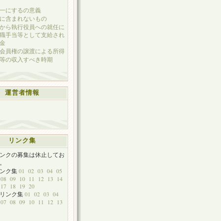
一にするの意義
に含まれないもの
から執行役員への就任に
職手当等として支給され
金
会員権の譲渡による所得
等の収入すべき時期
運営者情報
リンク集
ンクの募集は休止してお
。
リンク集
01
02
03
04
05
08
09
10
11
12
13
14
17
18
19
20
他リンク集
01
02
03
04
07
08
09
10
11
12
13