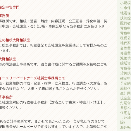
小規模
確定申告専門
生命保
地震保
事務所
扶養控
務所です。相続・遺言・離婚・内容証明・公正証書・帰化申請・契
配偶者
可申請・会社設立・会計記 帳・車庫証明なら当事務所にお任せ下さ
青色申
青色申
租税公
立の相模大野相談室
地代家
総合事務所では、相続登記と会社設立を主業務として皆様からのご
交際費
います。
修繕費
減価償
大野相談室
繰延資
の司法書士事務所です。遺言書作成に関するご質問等お気軽にご相
青色専
貸倒損
イースリーパートナーズ社労士事務所まで
確定申
・就業規則の作成・変更・指導・立入検査、行政調査への対応、あ
予定納
差額ベ
年金の移行な ど、人事・労務に関することならお任せください。
生計同
子事務所
現金主
社設立対応の行政書士事務所【対応エリア東京・神奈川・埼玉】。
た場合
相談ください。
差額ベ
住宅を
した場
ある会計事務所です。まかせて良かったこの一言が私たちの喜びで
除)
安田所長がホームページで直接お答えしていますので、お気軽にご相
海外転