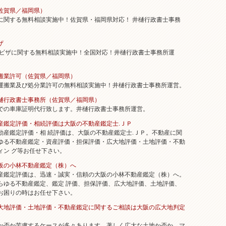
佐賀県／福岡県）
関する無料相談実施中！佐賀県・福岡県対応！ 井樋行政書士事務
ザ
ザに関する無料相談実施中！全国対応！井樋行政書士事務所運
搬業許可（佐賀県／福岡県）
搬業及び処分業許可の無料相談実施中！井樋行政書士事務所運営。
樋行政書士事務所（佐賀県／福岡県）
の車庫証明代行致します。井樋行政書士事務所運営。
産鑑定評価・相続評価は大阪の不動産鑑定士.ＪＰ
産鑑定評価・相 続評価は、大阪の不動産鑑定士.ＪＰ。不動産に関
ゆる不動産鑑定・資産評価・担保評価・広大地評価・土地評価・不動
ィン グ等お任せ下さい。
阪の小林不動産鑑定（株）へ
産鑑定評価は、迅速・誠実・信頼の大阪の小林不動産鑑定（株）へ。
らゆる不動産鑑定、鑑定 評価、担保評価、広大地評価、土地評価、
お困りの時はお任せ下さい。
：広大地評価・土地評価・不動産鑑定に関するご相談は大阪の広大地判定
か否か苦慮するケースが多々あります。著しく広大な土地か否か、マ