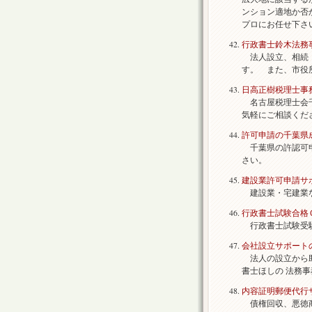
ンション適地か否
プロにお任せ下さ
行政書士鈴木法務
法人設立、相続・
す。 また、市役
日高正樹税理士事
名古屋税理士会千
気軽にご相談くだ
許可申請の千葉県
千葉県の許認可申
さい。
建設業許可申請サ
建設業・宅建業な
行政書士試験合格
行政書士試験受験
会社設立サポート
法人の設立から助
書士ほしの 法務
内容証明郵便代行
債権回収、悪徳商