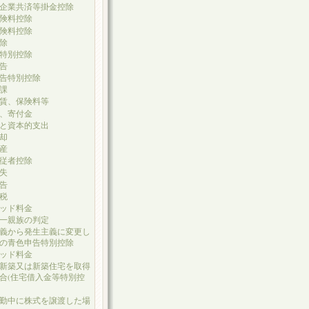
企業共済等掛金控除
険料控除
険料控除
除
特別控除
告
告特別控除
課
賃、保険料等
、寄付金
と資本的支出
却
産
従者控除
失
告
税
ッド料金
一親族の判定
義から発生主義に変更し
の青色申告特別控除
ッド料金
新築又は新築住宅を取得
合(住宅借入金等特別控
勤中に株式を譲渡した場