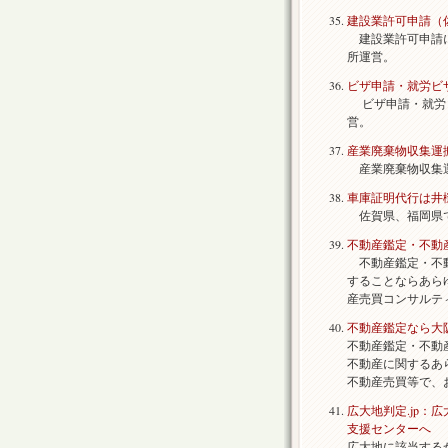
建設業許可申請（
建設業許可申請に
所運営。
ビザ申請・就労ビ
ビザ申請・就労ビ
営。
産業廃棄物収集運
産業廃棄物収集運
車庫証明代行は井
佐賀県、福岡県で
不動産鑑定・不動
不動産鑑定・不動
することならあら
産売買コンサルテ
不動産鑑定なら大
不動産鑑定・不動
不動産に関するあ
不動産売買等で、
広大地判定.jp
支援センターへ
広大地に該当する