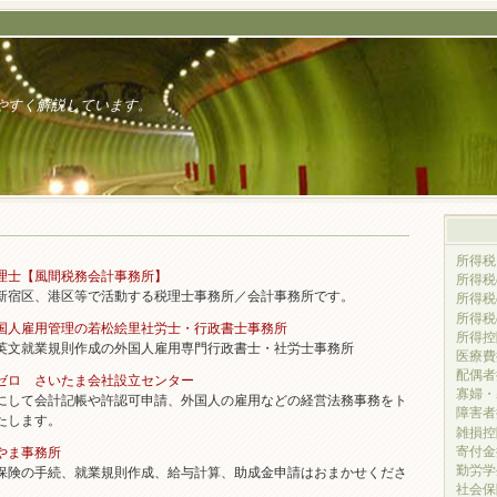
やすく解説しています。
所得税
理士【風間税務会計事務所】
所得税
宿区、港区等で活動する税理士事務所／会計事務所です。
所得税
所得税
国人雇用管理の若松絵里社労士・行政書士事務所
所得控
文就業規則作成の外国人雇用専門行政書士・社労士事務所
医療費
配偶者
ゼロ さいたま会社設立センター
寡婦・
して会計記帳や許認可申請、外国人の雇用などの経営法務事務をト
障害者
たします。
雑損控
寄付金
やま事務所
勤労学
険の手続、就業規則作成、給与計算、助成金申請はおまかせくださ
社会保