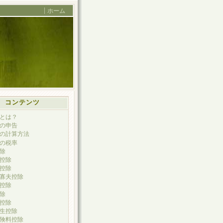
ホーム
コンテンツ
とは？
の申告
の計算方法
の税率
除
控除
控除
寡夫控除
控除
除
控除
生控除
険料控除