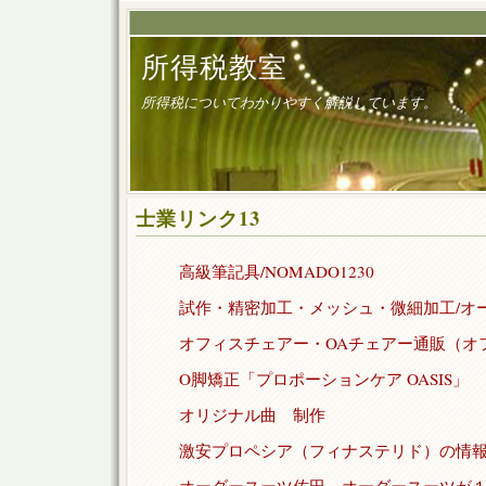
所得税教室
所得税についてわかりやすく解説しています。
士業リンク13
高級筆記具/NOMADO1230
試作・精密加工・メッシュ・微細加工/オ
オフィスチェアー・OAチェアー通販（オ
O脚矯正「プロポーションケア OASIS」
オリジナル曲 制作
激安プロペシア（フィナステリド）の情